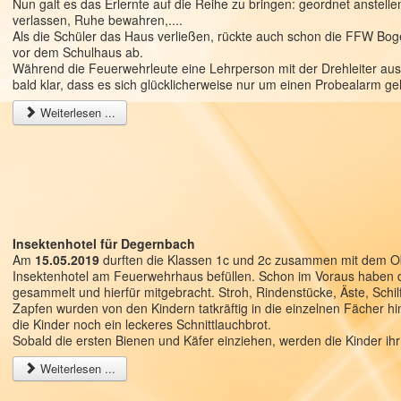
Nun galt es das Erlernte auf die Reihe zu bringen: geordnet anste
verlassen, Ruhe bewahren,....
Als die Schüler das Haus verließen, rückte auch schon die FFW Boge
vor dem Schulhaus ab.
Während die Feuerwehrleute eine Lehrperson mit der Drehleiter au
bald klar, dass es sich glücklicherweise nur um einen Probealarm ge
Weiterlesen ...
Insektenhotel für Degernbach
Am
15.05.2019
durften die Klassen 1c und 2c zusammen mit dem O
Insektenhotel am Feuerwehrhaus befüllen. Schon im Voraus haben die
gesammelt und hierfür mitgebracht. Stroh, Rindenstücke, Äste, Schil
Zapfen wurden von den Kindern tatkräftig in die einzelnen Fächer hi
die Kinder noch ein leckeres Schnittlauchbrot.
Sobald die ersten Bienen und Käfer einziehen, werden die Kinder ih
Weiterlesen ...