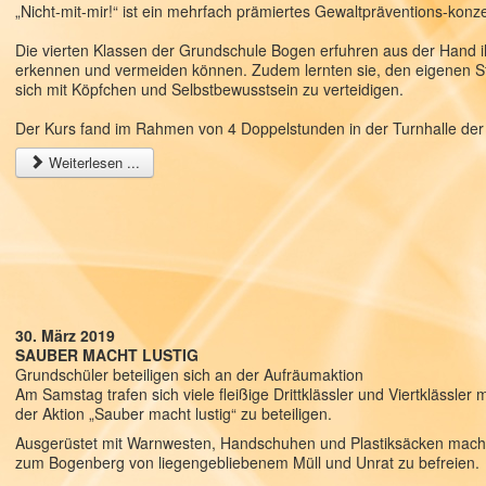
„Nicht-mit-mir!“ ist ein mehrfach prämiertes Gewaltpräventions-konz
Die vierten Klassen der Grundschule Bogen erfuhren aus der Hand i
erkennen und vermeiden können. Zudem lernten sie, den eigenen S
sich mit Köpfchen und Selbstbewusstsein zu verteidigen.
Der Kurs fand im Rahmen von 4 Doppelstunden in der Turnhalle der
Weiterlesen ...
30. März 2019
SAUBER MACHT LUSTIG
Grundschüler beteiligen sich an der Aufräumaktion
Am Samstag trafen sich viele fleißige Drittklässler und Viertklässle
der Aktion „Sauber macht lustig“ zu beteiligen.
Ausgerüstet mit Warnwesten, Handschuhen und Plastiksäcken macht
zum Bogenberg von liegengebliebenem Müll und Unrat zu befreien.