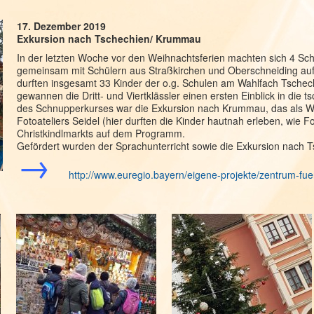
17. Dezember 2019
Exkursion nach Tschechien/ Krummau
In der letzten Woche vor den Weihnachtsferien machten sich 4 Sc
gemeinsam mit Schülern aus Straßkirchen und Oberschneiding a
durften insgesamt 33 Kinder der o.g. Schulen am Wahlfach Tschec
gewannen die Dritt- und Viertklässler einen ersten Einblick in di
des Schnupperkurses war die Exkursion nach Krummau, das als Wel
Fotoateliers Seidel (hier durften die Kinder hautnah erleben, wie F
Christkindlmarkts auf dem Programm.
Gefördert wurden der Sprachunterricht sowie die Exkursion nach
→
http://www.euregio.bayern/eigene-projekte/zentrum-fu