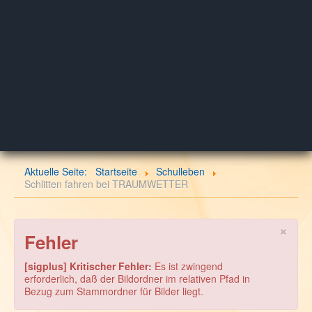
Aktuelle Seite:
Startseite
Schulleben
Schlitten fahren bei TRAUMWETTER
×
Fehler
[sigplus] Kritischer Fehler:
Es ist zwingend
erforderlich, daß der Bildordner im relativen Pfad in
Bezug zum Stammordner für Bilder liegt.